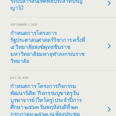
ระบบสารสนเทศ​พิธี​ประสาท​ปริญ​
ญา​’63
SEPTEMBER 1, 2020
กำหนดการโครงการ
รัฐประศาสนศาสตร์วิชาการ ครั้งที่
๔ วิทยาลัยสงฆ์พุทธชินราช
มหาวิทยาลัยมหาจุฬาลงกรณราช
วิทยาลัย
JULY 22, 2020
กำหนดการ โครงการกิจกรรม
พัฒนานิสิต “กิจกรรมบูชาครูวัน
บูรพาจารย์ (ไหว้ครู) ประจำปีการ
ศึกษา ๒๕๖๓ วันพฤหัสบดีที่ ๒๓
กรกฎาคม ๒๕๖๓ ณ ห้องประชุม