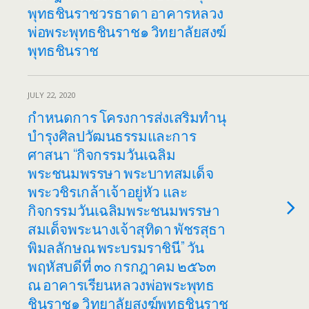
พุทธชินราชวรธาดา อาคารหลวง
พ่อพระพุทธชินราช๑ วิทยาลัยสงฆ์
พุทธชินราช
JULY 22, 2020
กำหนดการ โครงการส่งเสริมทำนุ
บำรุงศิลปวัฒนธรรมและการ
ศาสนา “กิจกรรมวันเฉลิม
พระชนมพรรษา พระบาทสมเด็จ
พระวชิรเกล้าเจ้าอยู่หัว และ
กิจกรรมวันเฉลิมพระชนมพรรษา
สมเด็จพระนางเจ้าสุทิดา พัชรสุธา
พิมลลักษณ พระบรมราชินี” วัน
พฤหัสบดีที่ ๓๐ กรกฎาคม ๒๕๖๓
ณ อาคารเรียนหลวงพ่อพระพุทธ
ชินราช๑ วิทยาลัยสงฆ์พุทธชินราช