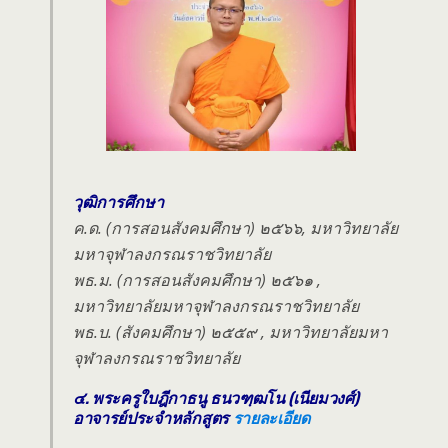
วุฒิการศึกษา
ค.ด. (การสอนสังคมศึกษา) ๒๕๖๖, มหาวิทยาลัย
มหาจุฬาลงกรณราชวิทยาลัย
พธ.ม. (การสอนสังคมศึกษา) ๒๕๖๑ ,
มหาวิทยาลัยมหาจุฬาลงกรณราชวิทยาลัย
พธ.บ. (สังคมศึกษา) ๒๕๕๙ , มหาวิทยาลัยมหา
จุฬาลงกรณราชวิทยาลัย
๔. พระครูใบฎีกาธนู ธนวฑฺฒโน (เนียมวงศ์)
อาจารย์ประจำหลักสูตร
รายละเอียด