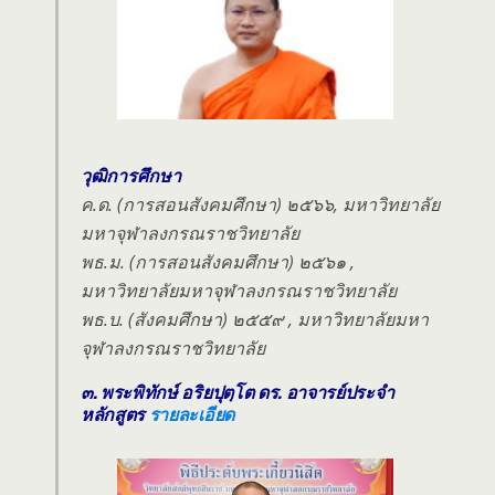
วุฒิการศึกษา
ค.ด. (การสอนสังคมศึกษา) ๒๕๖๖, มหาวิทยาลัย
มหาจุฬาลงกรณราชวิทยาลัย
พธ.ม. (การสอนสังคมศึกษา) ๒๕๖๑ ,
มหาวิทยาลัยมหาจุฬาลงกรณราชวิทยาลัย
พธ.บ. (สังคมศึกษา) ๒๕๕๙ , มหาวิทยาลัยมหา
จุฬาลงกรณราชวิทยาลัย
๓. พระพิทักษ์ อริยปุตฺโต ดร. อาจารย์ประจำ
หลักสูตร
รายละเอียด