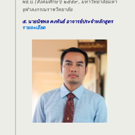
พธ.บ. (สังคมศึกษา) ๒๕๕๙ , มหาวิทยาลัยมหา
จุฬาลงกรณราชวิทยาลัย
๕. นายนัชพล คงพันธ์ อาจารย์ประจำหลักสูตร
รายละเอียด