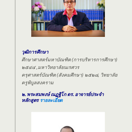
วุฒิการศึกษา
ศึกษาศาสตร์มหาบัณฑิต (การบริหารการศึกษา)
๒๕๔๔ ,มหาวิทยาลัยนเรศวร
ครุศาสตร์บัณฑิต (สังคมศึกษา) ๒๕๒๘, วิทยาลัย
ครูพิบูลสงคราม
๒. พระสมพงษ์ ณฏฺฐิโก ดร. อาจารย์ประจำ
หลักสูตร
รายละเอียด