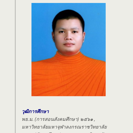
วุฒิการศึกษา
พธ.ม. (การสอนสังคมศึกษา) ๒๕๖๑ ,
มหาวิทยาลัยมหาจุฬาลงกรณราชวิทยาลัย