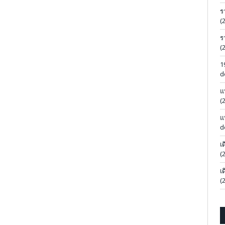
ร
(
ร
(
1
d
แ
(
แ
d
เ
(
เ
(