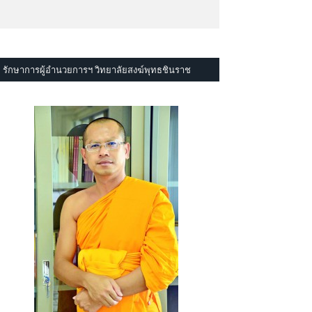
รักษาการผู้อำนวยการฯ วิทยาลัยสงฆ์พุทธชินราช