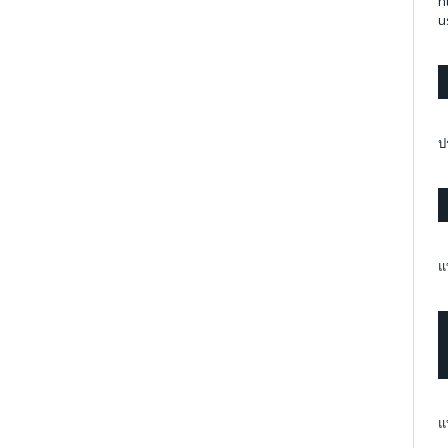
h
u
ป
แ
แ