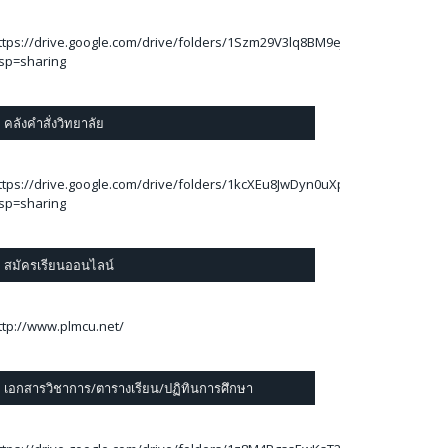
ttps://drive.google.com/drive/folders/1Szm29V3lq8BM9eJThA2C_78Ej6kBA
sp=sharing
คลังคำสั่งวิทยาลัย
ttps://drive.google.com/drive/folders/1kcXEu8JwDyn0uXp7RLUfOpzylAwi
sp=sharing
สมัครเรียนออนไลน์
ttp://www.plmcu.net/
เอกสารวิชาการ/ตารางเรียน/ปฏิทินการศึกษา