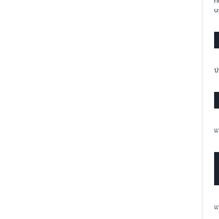
h
u
ป
แ
แ