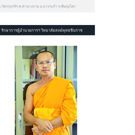
วัดกรุงกรัก ต.ท่านางงาม อ.บางระกำ จ.พิษณุโลก
รักษาการผู้อำนวยการฯ วิทยาลัยสงฆ์พุทธชินราช