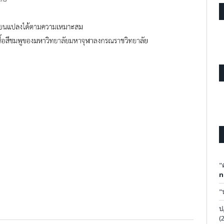
"
n
"
ป
(