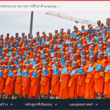
ประชุมคณะกรรมการดำเนินการจัดสอบปลายภาคการศึกษาที่ ๒/๒๕๖๖ ณ ห้องประชุมพุทธชินราชวรธาดา อาคารพุทธชินราช วิทยาลัยสงฆ์พุทธชินราช
สร้าง
หลักสูตรที่เปิดสอน
แผนยุทธศาสตร์