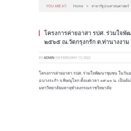
»
YOU ARE AT:
Home
สาขารัฐประศาสนศาสตร์
โครงการค่ายอาสา รปศ. ร่วมใจพัฒน
๒๕๖๕ ณ.วัดกรุงกรัก ต.ท่านางงาม
BY
ADMIN
ON
FEBRUARY 17, 2022
โครงการค่ายอาสา รปศ. ร่วมใจพัฒนาชุมชน ในวันอาทิ
อ.บางระกำ จ.พิษณุโลก ตั้งแต่เวลา ๐๙.๐๐ น. เป็นต้
มหาวิทยาลัยมหาจุฬาลงกรณราชวิทยาลัย