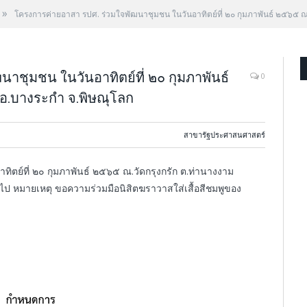
»
โครงการค่ายอาสา รปศ. ร่วมใจพัฒนาชุมชน ในวันอาทิตย์ที่ ๒๐ กุมภาพันธ์ ๒๕๖๕ ณ.
าชุมชน ในวันอาทิตย์ที่ ๒๐ กุมภาพันธ์
0
 อ.บางระกำ จ.พิษณุโลก
สาขารัฐประศาสนศาสตร์
ตย์ที่ ๒๐ กุมภาพันธ์ ๒๕๖๕ ณ.วัดกรุงกรัก ต.ท่านางงาม
นไป หมายเหตุ ขอความร่วมมือนิสิตฆราวาสใส่เสื้อสีชมพูของ