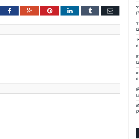
ร
tter
Facebook
Google+
Pinterest
LinkedIn
Tumblr
Email
(
ร
(
1
d
แ
(
แ
d
เ
(
เ
(