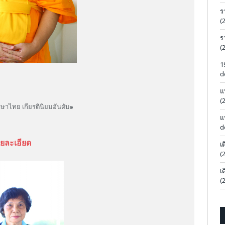
ร
(
ร
(
1
d
แ
(
ษาไทย เกียรตินิยมอันดับ๑
แ
d
ยละเอียด
เ
(
เ
(