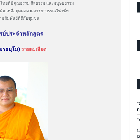
ษาไทยที่มีคุณธรรม ศีลธรรม และมนุษยธรรม
ารช่วยเหลือบุคคลตามจรรยาบรรณวิชาชีพ
มสัมพันธ์ที่ดีกับชุมชน
ย์ประจำหลักสูตร
อมรธมฺโม)
รายละเอียด
"
n
"
ป
(