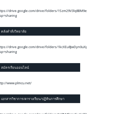
ttps://drive.google.com/drive/folders/1Szm29V3lq8BM9eJThA2C_78Ej6kBA
sp=sharing
คลังคำสั่งวิทยาลัย
ttps://drive.google.com/drive/folders/1kcXEu8JwDyn0uXp7RLUfOpzylAwi
sp=sharing
สมัครเรียนออนไลน์
ttp://www.plmcu.net/
เอกสารวิชาการ/ตารางเรียน/ปฏิทินการศึกษา