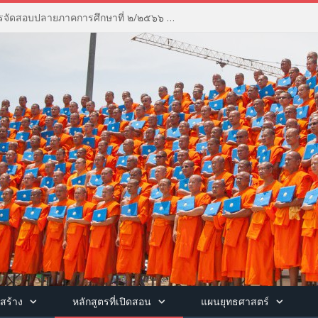
ประชุมคณะกรรมการดำเนินการจัดสอบปลายภาคการศึกษาที่ ๒/๒๕๖๖ ณ ห้องประชุมพุทธชินราชวรธาดา อาคารพุทธชินราช วิทยาลัยสงฆ์พุทธชินราช
สร้าง
หลักสูตรที่เปิดสอน
แผนยุทธศาสตร์