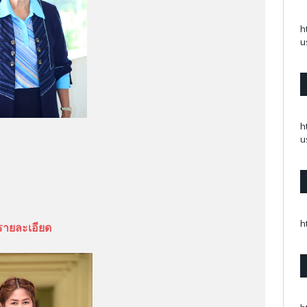
h
u
h
u
h
รายละเอียด