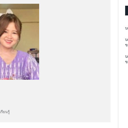
บ
บ
ข
บ
ข
ียนรู้