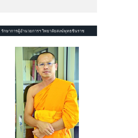
รักษาการผู้อำนวยการฯ วิทยาลัยสงฆ์พุทธชินราช