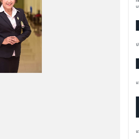
h
u
ป
แ
แ