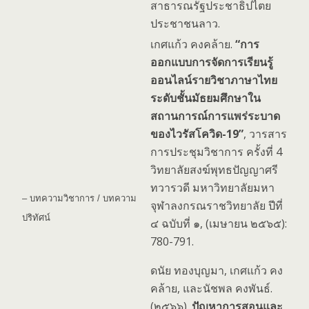
สาธารณรัฐประชาธิปไตย
ประชาชนลาว.
เกศแก้ว คงคล้าย.
“การ
ออกแบบการจัดการเรียนรู้
ออนไลน์รายวิชาภาษาไทย
ระดับชั้นมัธยมศึกษาใน
สถานการณ์การแพร่ระบาด
ของไวรัสโควิด-19”
, วารสาร
การประชุมวิชาการ ครั้งที่ 4
วิทยาลัยสงฆ์พุทธปัญญาศรี
ทวารวดี มหาวิทยาลัยมหา
– บทความวิชาการ / บทความ
จุฬาลงกรณราชวิทยาลัย ปีที่
ปริทัศน์
๔ ฉบับที่ ๑, (เมษายน ๒๕๖๕):
780-791.
ดนัย ทองบุญมา, เกศแก้ว คง
คล้าย, และนัชพล คงพันธ์.
(๒๕๖๖).
ปัญหาการสอนและ