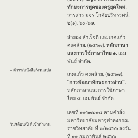
ทักษะการพูดของครูยุคใหม่.
วารสาร มจร โกศัยปริทรรศน์,
๒(๑), ๖๐-๖๗.
ลำยอง สำเร็จดี และเกศแก้ว
คงคล้าย. (๒๕๖๗).
หลักภาษา
และการใช้ภาษาไทย ๑.
เอม
พันธ์ จำกัด.
– ตำรา/หนังสือ/งานแปล
เกศแก้ว คงคล้าย, (๒๕๖๗).
“การพัฒนาทักษะการอ่าน”.
หลักภาษาและการใช้ภาษา
ไทย ๔. เอมพันธ์ จำกัด.
เลขที่ ๑๑๖๗๐๑๔ ตามคำสั่ง
มหาวิทยาลัยมหาจุฬาลงกรณ
วัน/เดือน/ปี ที่เข้าทำงาน
ราชวิทยาลัย ที่ ๒/๒๕๖๖ ลงวัน
ที่ ๑๑ กุมภาพันธ์ ๒๕๖๖