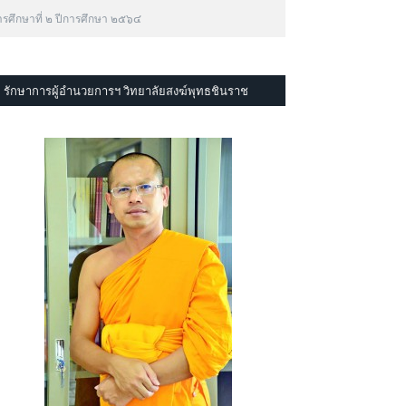
ารศึกษาที่ ๒ ปีการศึกษา ๒๕๖๔
รักษาการผู้อำนวยการฯ วิทยาลัยสงฆ์พุทธชินราช