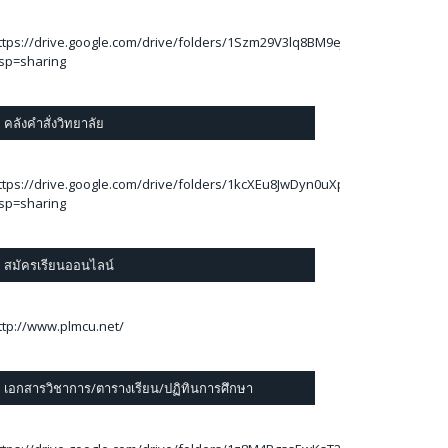
ttps://drive.google.com/drive/folders/1Szm29V3lq8BM9eJThA2C_78Ej6kBA
sp=sharing
คลังคำสั่งวิทยาลัย
ttps://drive.google.com/drive/folders/1kcXEu8JwDyn0uXp7RLUfOpzylAwi
sp=sharing
สมัครเรียนออนไลน์
ttp://www.plmcu.net/
เอกสารวิชาการ/ตารางเรียน/ปฏิทินการศึกษา