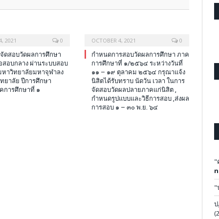
, 2021
0
OCTOBER 4, 2021
0
รจัดสอบวัดผลการศึกษา
กำหนดการสอบวัดผลการศึกษา ภาค
้อสอบกลาง ผ่านระบบสอบ
การศึกษาที่ ๑/๒๕๖๔ ระหว่างวันที่
มหาวิทยาลัยมหาจุฬาลง
๑๑ – ๑๙ ตุลาคม ๒๕๖๔ กรุณาแจ้ง
ทยาลัย ปีการศึกษา
นิสิตได้รับทราบ นัดวัน เวลา ในการ
การศึกษาที่ ๑
จัดสอบวัดผลปลายภาคแก่นิสิต ,
กำหนดรูปแบบและวิธีการสอบ ,ส่งผล
การสอบ ๑ – ๓๐ พ.ย. ๖๔
"
n
"
ป
(