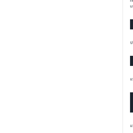
h
u
ป
แ
แ