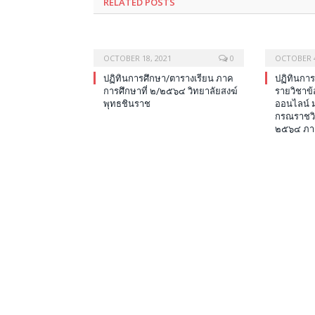
RELATED POSTS
OCTOBER 18, 2021
0
OCTOBER 4
ปฏิทินการศึกษา/ตารางเรียน ภาค
ปฏิทินกา
การศึกษาที่ ๒/๒๕๖๔ วิทยาลัยสงฆ์
รายวิชาข
พุทธชินราช
ออนไลน์ 
กรณราชวิ
๒๕๖๔ ภาค