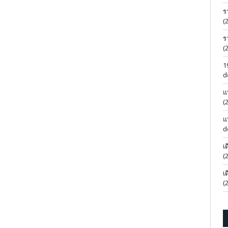
ร
(
ร
(
1
d
แ
(
แ
d
เ
(
เ
(