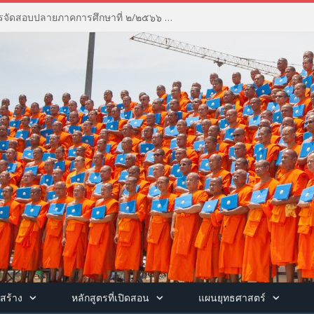
ประชุมคณะกรรมการดำเนินการจัดสอบปลายภาคการศึกษาที่ ๒/๒๕๖๖ ณ ห้องประชุมพุทธชินราชวรธาดา อาคารพุทธชินราช วิทยาลัยสงฆ์พุทธชินราช
สร้าง
หลักสูตรที่เปิดสอน
แผนยุทธศาสตร์