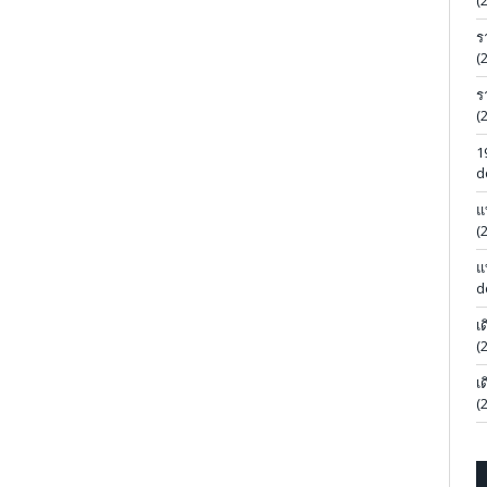
(
ร
(
ร
(
1
d
แ
(
แ
d
เ
(
เ
(