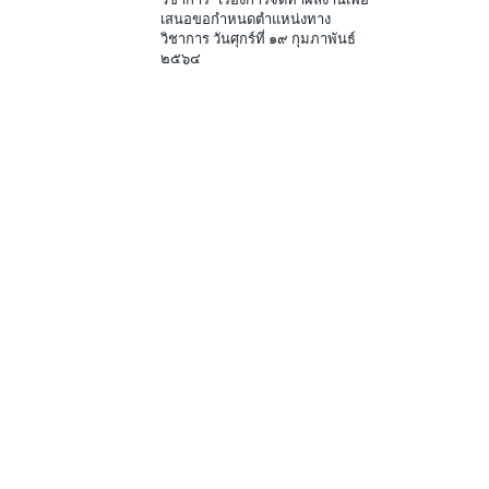
เสนอขอกำหนดตำแหน่งทาง
วิชาการ วันศุกร์ที่ ๑๙ กุมภาพันธ์
๒๕๖๔