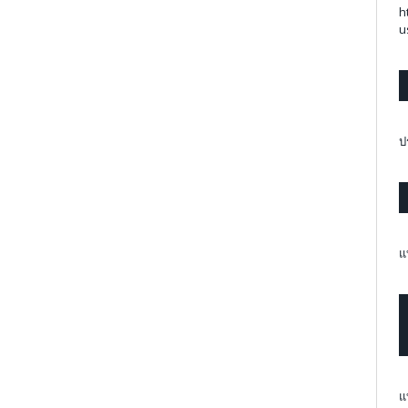
h
u
ป
แ
แ