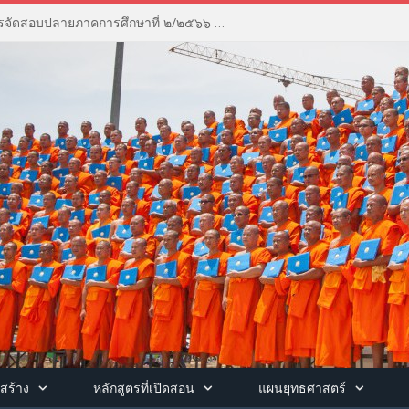
ประชุมคณะกรรมการดำเนินการจัดสอบปลายภาคการศึกษาที่ ๒/๒๕๖๖ ณ ห้องประชุมพุทธชินราชวรธาดา อาคารพุทธชินราช วิทยาลัยสงฆ์พุทธชินราช
สร้าง
หลักสูตรที่เปิดสอน
แผนยุทธศาสตร์