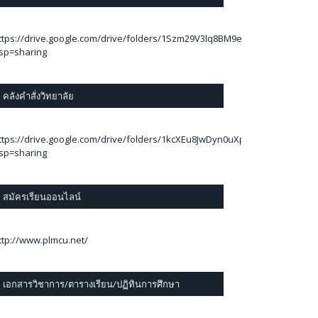
ttps://drive.google.com/drive/folders/1Szm29V3lq8BM9eJThA2C_78Ej6kBA
sp=sharing
คลังคำสั่งวิทยาลัย
ttps://drive.google.com/drive/folders/1kcXEu8JwDyn0uXp7RLUfOpzylAwi
sp=sharing
สมัครเรียนออนไลน์
ttp://www.plmcu.net/
เอกสารวิชาการ/ตารางเรียน/ปฏิทินการศึกษา